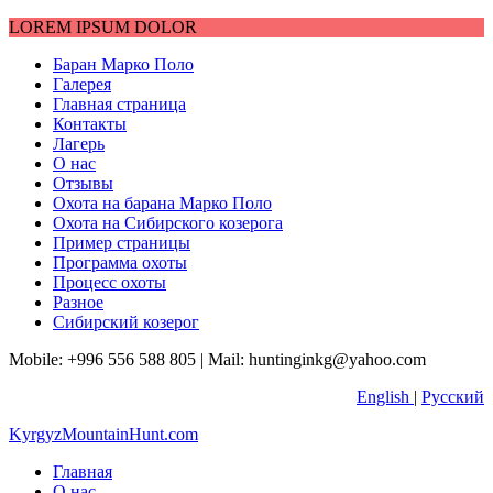
LOREM IPSUM DOLOR
Баран Марко Поло
Галерея
Главная страница
Контакты
Лагерь
О нас
Отзывы
Охота на барана Марко Поло
Охота на Сибирского козерога
Пример страницы
Программа охоты
Процесс охоты
Разное
Сибирский козерог
Mobile: +996 556 588 805 |
Mail: huntinginkg@yahoo.com
English
|
Русский
KyrgyzMountainHunt.com
Главная
О нас