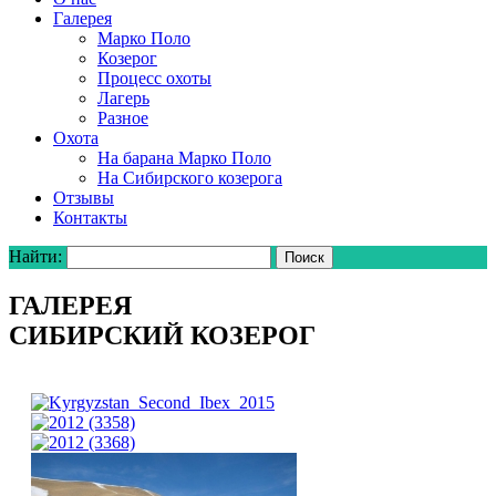
Галерея
Марко Поло
Козерог
Процесс охоты
Лагерь
Разное
Охота
На барана Марко Поло
На Сибирского козерога
Отзывы
Контакты
Найти:
ГАЛЕРЕЯ
СИБИРСКИЙ КОЗЕРОГ