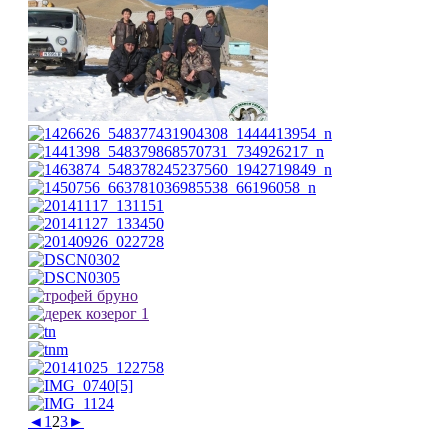
◄
1
2
3
►