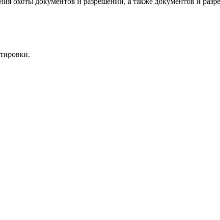
ния охоты документов и разрешений, а также документов и разр
ртировки.