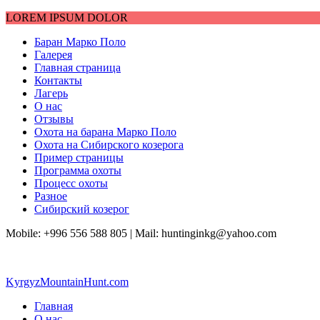
LOREM IPSUM DOLOR
Баран Марко Поло
Галерея
Главная страница
Контакты
Лагерь
О нас
Отзывы
Охота на барана Марко Поло
Охота на Сибирского козерога
Пример страницы
Программа охоты
Процесс охоты
Разное
Сибирский козерог
Mobile: +996 556 588 805 |
Mail: huntinginkg@yahoo.com
KyrgyzMountainHunt.com
Главная
О нас