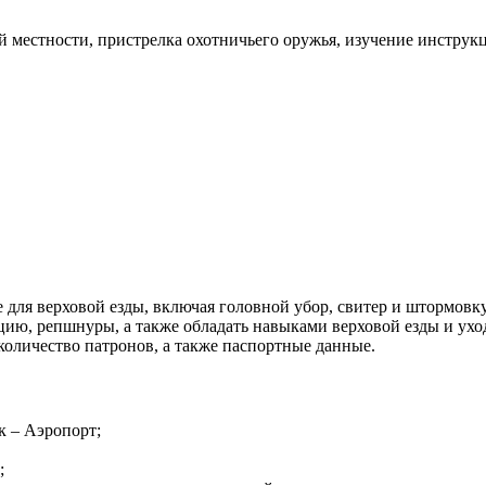
й местности, пристрелка охотничьего оружья, изучение инстру
для верховой езды, включая головной убор, свитер и штормовку,
ию, репшнуры, а также обладать навыками верховой езды и уход
количество патронов, а также паспортные данные.
к – Аэропорт;
;