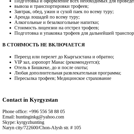
Подготовка и оформление всех необходимых для проведе
вывоза и транспортировки трофеев;
Завтрак, обед, ужин и сухой паек по всему туру;
Аренда лошадей по всему туру;
Алкогольные и безалкогольные напитки;
Стоимость лицензии на отстрел трофеев;
Подготовка и упаковка трофеев для дальнейшей транспо
В СТОИМОСТЬ НЕ ВКЛЮЧАЕТСЯ
Переезд или перелет до Кыргызстана и обратно;
VIP зал, аэропорт Манас (рекомендуется);
Отель в Бишкеке, до и после охоты;
Любая дополнительная развлекательная программа;
Пересылка трофеев; Медицинское страхование
Contact in Kyrgyzstan
Phone office: +996 556 58 88 05
Email: huntinginkg@yahoo.com
Skype: kyrgyzhunting
Naryn city/722600/Chon-Alysh str. # 105