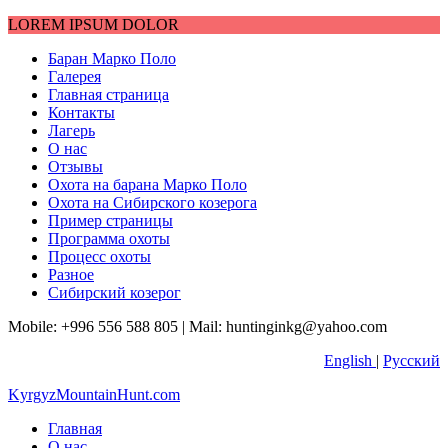
LOREM IPSUM DOLOR
Баран Марко Поло
Галерея
Главная страница
Контакты
Лагерь
О нас
Отзывы
Охота на барана Марко Поло
Охота на Сибирского козерога
Пример страницы
Программа охоты
Процесс охоты
Разное
Сибирский козерог
Mobile: +996 556 588 805 |
Mail: huntinginkg@yahoo.com
English
|
Русский
KyrgyzMountainHunt.com
Главная
О нас