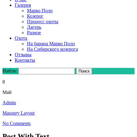
Галерея
Марко Поло
Козерог
Процесс охоты
Лагерь
Разное
Охота
На барана Марко Поло
На Сибирского козерога
Отзывы
Контакты
Найти:
8
Май
Admin
Masonry Layout
No Comments
Post With Text